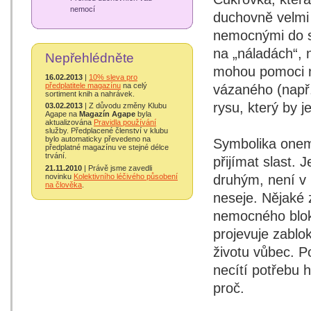
nemocí
duchovně velmi 
nemocnými do st
na „náladách“, n
Nepřehlédněte
mohou pomoci n
16.02.2013
|
10% sleva pro
předplatitele magazínu
na celý
vázaného (např.
sortiment knih a nahrávek.
rysu, který by j
03.02.2013
| Z důvodu změny Klubu
Agape na
Magazín Agape
byla
aktualizována
Pravidla používání
služby. Předplacené členství v klubu
bylo automaticky převedeno na
Symbolika onemo
předplatné magazínu ve stejné délce
trvání.
přijímat slast. 
21.11.2010
| Právě jsme zavedli
novinku
Kolektivního léčivého působení
druhým, není v 
na člověka
.
neseje. Nějaké z
nemocného blok
projevuje zablo
životu vůbec. P
necítí potřebu 
proč.