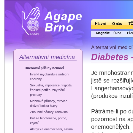
Hlavní
O nás
T
Magazín:
Úvod
Pře
Alternativní medic
Diabetes 
Alternativní medicína
Duchovní příčiny nemocí
Je mnohostrann
Infarkt myokardu a srdeční
jistě se rozšiřu
choroby
Sexualita, impotence, frigidita,
Langerhansových
ženské potíže, zbytnění
(produkce inzulí
prostaty
Mozkové příhody, mrtvice,
difúzní bolest hlavy
Pátráme-li po d
Zhoubné nádory, rakovina
pozornost na sp
Potíže těhotenství, porod,
kojení
onemocnělých. 
Alergická onemocnění, astma