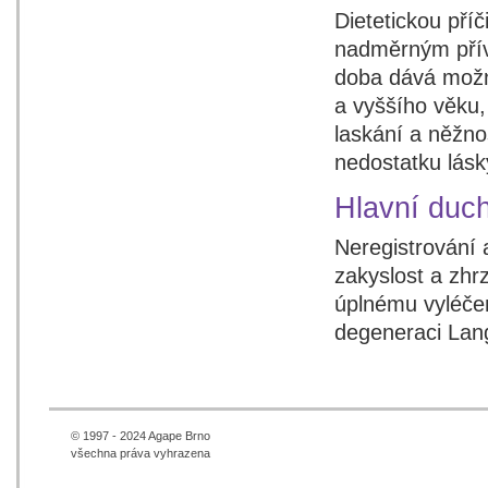
Dietetickou pří
nadměrným přív
doba dává možno
a vyššího věku,
laskání a něžn
nedostatku lásk
Hlavní duch
Neregistrování 
zakyslost a zhr
úplnému vyléčen
degeneraci Lan
© 1997 - 2024 Agape Brno
všechna práva vyhrazena