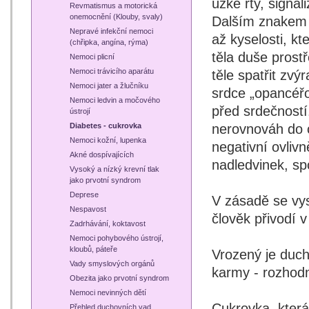
úzké rty, signal
Revmatismus a motorická
onemocnění (Klouby, svaly)
Dalším znakem j
Nepravé infekční nemoci
až kyselosti, kt
(chřipka, angína, rýma)
těla duše pros
Nemoci plicní
Nemoci trávicího aparátu
těle spatřit zv
Nemoci jater a žlučníku
srdce „opancéřo
Nemoci ledvin a močového
před srdečností.
ústrojí
nerovnováh do 
Diabetes - cukrovka
Nemoci kožní, lupenka
negativní ovlivn
Akné dospívajících
nadledvinek, sp
Vysoký a nízký krevní tlak
jako prvotní syndrom
Deprese
V zásadě se vys
Nespavost
člověk přivodí v
Zadrhávání, koktavost
Nemoci pohybového ústrojí,
kloubů, páteře
Vrozený je duch
Vady smyslových orgánů
karmy - rozhodn
Obezita jako prvotní syndrom
Nemoci nevinných dětí
Cukrovka, která 
Přehled duchovních vad