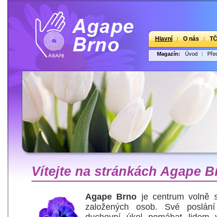
Hlavní
O nás
T
Magazín:
Úvod
Pře
Vítejte na stránkách Agape B
Agape Brno
je centrum volně 
založených osob. Své poslán