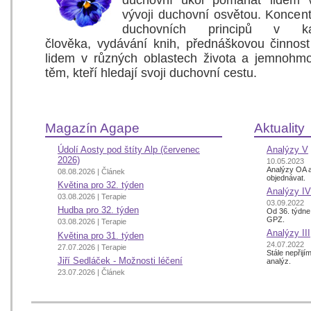
duchovní úkol pomáhat lidem v
vývoji duchovní osvětou. Koncen
duchovních principů v ka
člověka, vydávání knih, přednáškovou činno
lidem v různých oblastech života a jemnohm
těm, kteří hledají svoji duchovní cestu.
Magazín Agape
Aktuality
Údolí Aosty pod štíty Alp (červenec
Analýzy V
2026)
10.05.2023
Analýzy OA a
08.08.2026 | Článek
objednávat.
Květina pro 32. týden
Analýzy IV
03.08.2026 | Terapie
03.09.2022
Hudba pro 32. týden
Od 36. týdne
GPZ.
03.08.2026 | Terapie
Analýzy III
Květina pro 31. týden
24.07.2022
27.07.2026 | Terapie
Stále nepřij
Jiří Sedláček - Možnosti léčení
analýz.
23.07.2026 | Článek