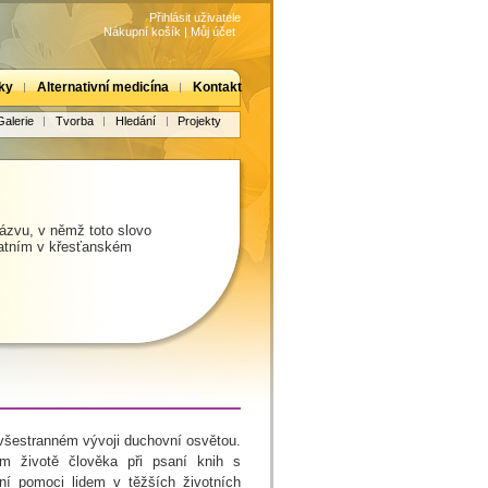
Přihlásit uživatele
Nákupní košík
|
Můj účet
ky
Alternativní medicína
Kontakt
Galerie
Tvorba
Hledání
Projekty
ázvu, v němž toto slovo
tatním v křesťanském
všestranném vývoji duchovní osvětou.
m životě člověka při psaní knih s
ní pomoci lidem v těžších životních