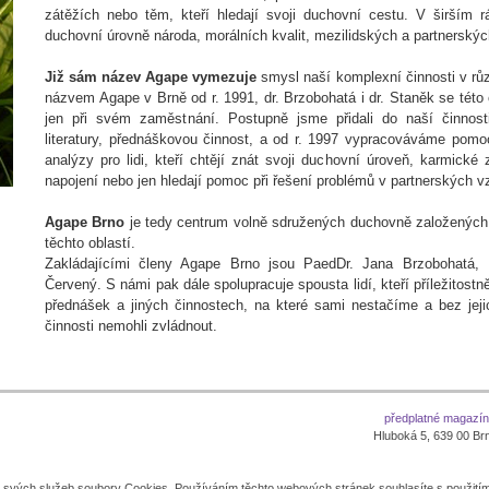
zátěžích nebo těm, kteří hledají svoji duchovní cestu. V širším 
duchovní úrovně národa, morálních kvalit, mezilidských a partnerskýc
Již sám název Agape vymezuje
smysl naší komplexní činnosti v rů
názvem Agape v Brně od r. 1991, dr. Brzobohatá i dr. Staněk se této o
jen při svém zaměstnání. Postupně jsme přidali do naší činnost
literatury, přednáškovou činnost, a od r. 1997 vypracováváme pomo
analýzy pro lidi, kteří chtějí znát svoji duchovní úroveň, karmické 
napojení nebo jen hledají pomoc při řešení problémů v partnerských v
Agape Brno
je tedy centrum volně sdružených duchovně založených o
těchto oblastí.
Zakládajícími členy Agape Brno jsou PaedDr. Jana Brzobohatá,
Červený. S námi pak dále spolupracuje spousta lidí, kteří příležitost
přednášek a jiných činnostech, na které sami nestačíme a bez jej
činnosti nemohli zvládnout.
předplatné magazí
Hluboká 5, 639 00 Brno
í svých služeb soubory Cookies. Používáním těchto webových stránek souhlasíte s použití