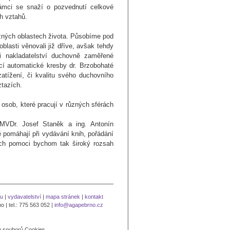
rámci se snaží o pozvednutí celkové
h vztahů.
zných oblastech života. Působíme pod
blasti věnovali již dříve, avšak tehdy
i nakladatelství duchovně zaměřené
cí automatické kresby dr. Brzobohaté
zatížení, či kvalitu svého duchovního
ztazích.
sob, které pracují v různých sférách
 MVDr. Josef Staněk a ing. Antonín
ně pomáhají při vydávání knih, pořádání
ich pomoci bychom tak široký rozsah
nu
|
vydavatelství
|
mapa stránek
|
kontakt
 | tel.: 775 563 052 |
info@agapebrno.cz
m souborů Cookies.