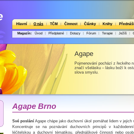
Hlavní
O nás
TČM
Činnost
Články
Knihy
Přednáš
Magazín:
Úvod
Předplatné
Dotazy
Fórum
Terapie
Ježíš
Agape
Pojmenování pochází z řeckého n
značí všelásku – lásku boží k os
slova smyslu.
Agape Brno
Své poslání
Agape chápe jako duchovní úkol pomáhat lidem v jejich 
Koncentruje se na poznávání duchovních principů v každodenní
léčitelskou a duchovní tématikou, přednáškové činnosti nebo osob