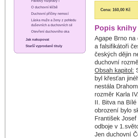
Pavlovy rozpravy I
O duchovní léčbě
Cena:
160,00 Kč
Duchovní příčiny nemocí
Láska muže a ženy z pohledu
duševních a duchovních sil
Popis knihy
Otevření duchovního oka
Agape Brno na č
Jak nakupovat
a falsifikátoři č
Starší vyprodané tituly
českých dějin 
duchovní rozměr
Obsah kapitol:
S
byl křesťan jin
nestála Drahom
rozměr Karla IV.
II. Bitva na Bí
obrození bylo 
František Josef
odboje v 1.svět
Jen duchovní Če