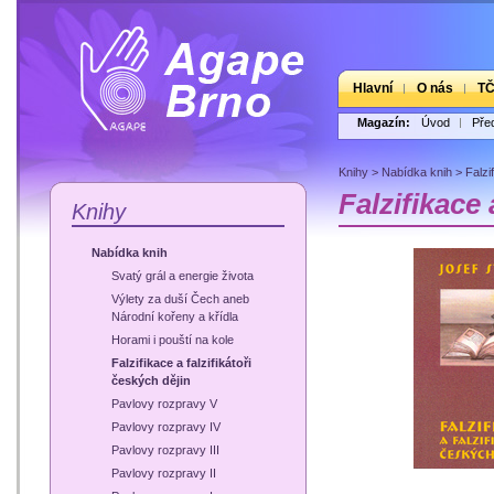
Hlavní
O nás
T
Magazín:
Úvod
Pře
Knihy
>
Nabídka knih
>
Falzi
Falzifikace 
Knihy
Nabídka knih
Svatý grál a energie života
Výlety za duší Čech aneb
Národní kořeny a křídla
Horami i pouští na kole
Falzifikace a falzifikátoři
českých dějin
Pavlovy rozpravy V
Pavlovy rozpravy IV
Pavlovy rozpravy III
Pavlovy rozpravy II