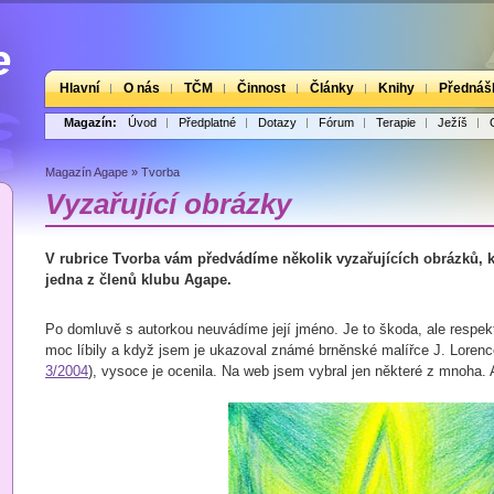
Hlavní
O nás
TČM
Činnost
Články
Knihy
Přednáš
Magazín:
Úvod
Předplatné
Dotazy
Fórum
Terapie
Ježíš
Magazín Agape
»
Tvorba
Vyzařující obrázky
V rubrice Tvorba vám předvádíme několik vyzařujících obrázků, k
jedna z členů klubu Agape.
Po domluvě s autorkou neuvádíme její jméno. Je to škoda, ale respek
moc líbily a když jsem je ukazoval známé brněnské malířce J. Loren
3/2004
), vysoce je ocenila. Na web jsem vybral jen některé z mnoha.