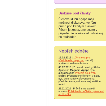
Diskuse pod články
Členové klubu Agape mají
možnost diskutovat ve fóru
přímo pod každým článkem.
Fórum je zobrazeno pouze v
případě, že je uživatel přihlášený
na stránkách.
Nepřehlédněte
16.02.2013
|
10% sleva pro
předplatitele magazínu
na celý
sortiment knih a nahrávek.
03.02.2013
| Z důvodu změny Klubu
Agape na
Magazín Agape
byla
aktualizována
Pravidla používání
služby. Předplacené členství v klubu
bylo automaticky převedeno na
předplatné magazínu ve stejné délce
trvání.
21.11.2010
| Právě jsme zavedli
novinku
Kolektivního léčivého působení
na člověka
.