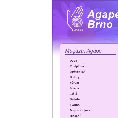
Magazín Agape
Úvod
Předplatné
Občasníky
Dotazy
Fórum
Terapie
Ježíš
Galerie
Tvorba
Doporučujeme
Hledání