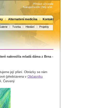
Přihlásit uživatele
Nákupní košík
|
Můj účet
ky
Alternativní medicína
Kontakt
Galerie
Tvorba
Hledání
Projekty
teré nakreslila mladá dáma z Brna -
tujeme její přání. Obrázky se nám
cové (představena v
Občasníku
 A. Červený