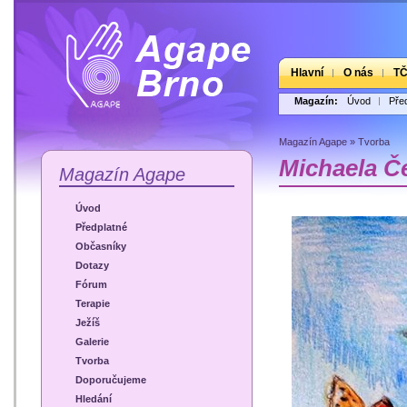
Hlavní
O nás
T
Magazín:
Úvod
Pře
Magazín Agape
»
Tvorba
Michaela Č
Magazín Agape
Úvod
Předplatné
Občasníky
Dotazy
Fórum
Terapie
Ježíš
Galerie
Tvorba
Doporučujeme
Hledání