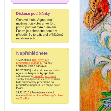
Diskuse pod články
Členové klubu Agape mají
možnost diskutovat ve fóru
přímo pod každým článkem.
Fórum je zobrazeno pouze v
případě, že je uživatel přihlášený
na stránkách.
Nepřehlédněte
16.02.2013
|
10% sleva pro
předplatitele magazínu
na celý
sortiment knih a nahrávek.
03.02.2013
| Z důvodu změny Klubu
Agape na
Magazín Agape
byla
aktualizována
Pravidla používání
služby. Předplacené členství v klubu
bylo automaticky převedeno na
předplatné magazínu ve stejné délce
trvání.
21.11.2010
| Právě jsme zavedli
novinku
Kolektivního léčivého působení
na člověka
.