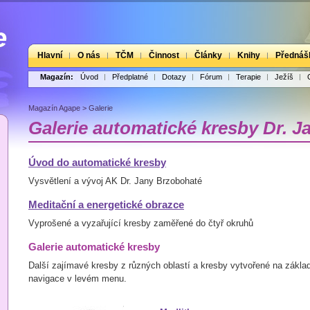
Hlavní
O nás
TČM
Činnost
Články
Knihy
Přednáš
Magazín:
Úvod
Předplatné
Dotazy
Fórum
Terapie
Ježíš
Magazín Agape
>
Galerie
Galerie automatické kresby Dr. 
Úvod do automatické kresby
Vysvětlení a vývoj AK Dr. Jany Brzobohaté
Meditační a energetické obrazce
Vyprošené a vyzařující kresby zaměřené do čtyř okruhů
Galerie automatické kresby
Další zajímavé kresby z různých oblastí a kresby vytvořené na základě
navigace v levém menu.