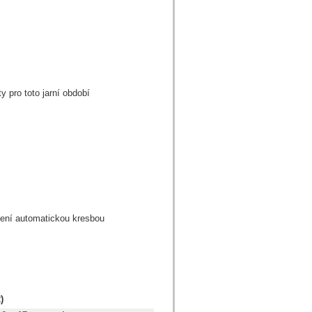
ty pro toto jarní období
zení automatickou kresbou
)