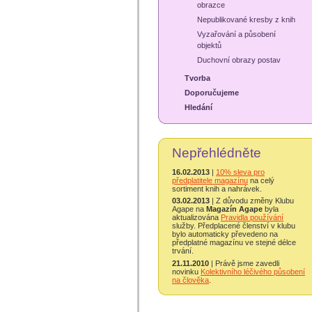
obrazce
Nepublikované kresby z knih
Vyzařování a působení
objektů
Duchovní obrazy postav
Tvorba
Doporučujeme
Hledání
Nepřehlédněte
16.02.2013
|
10% sleva pro
předplatitele magazínu
na celý
sortiment knih a nahrávek.
03.02.2013
| Z důvodu změny Klubu
Agape na
Magazín Agape
byla
aktualizována
Pravidla používání
služby. Předplacené členství v klubu
bylo automaticky převedeno na
předplatné magazínu ve stejné délce
trvání.
21.11.2010
| Právě jsme zavedli
novinku
Kolektivního léčivého působení
na člověka
.