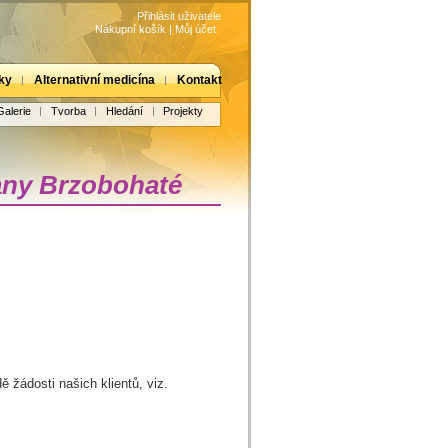
Přihlásit uživatele
Nákupní košík
|
Můj účet
ky
Alternativní medicína
Kontakt
Galerie
Tvorba
Hledání
Projekty
Jany Brzobohaté
 žádosti našich klientů, viz.