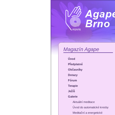
Magazín Agape
Úvod
Předplatné
Občasníky
Dotazy
Fórum
Terapie
Ježíš
Galerie
Aktuální meditace
Úvod do automatické kresby
Meditační a energetické