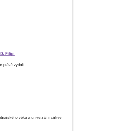
. Filipi
e právě vydali.
odnářského věku a univerzální církve