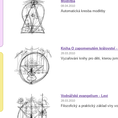
Modlitba
08.04.2010
Automatická kresba modlitby
Kniha O zapomenutém království - D
28.03.2010
Vyzařování knihy pro děti, kterou jsm
Vodnářské evangelium - Levi
28.03.2010
Filozofický a praktický základ víry v