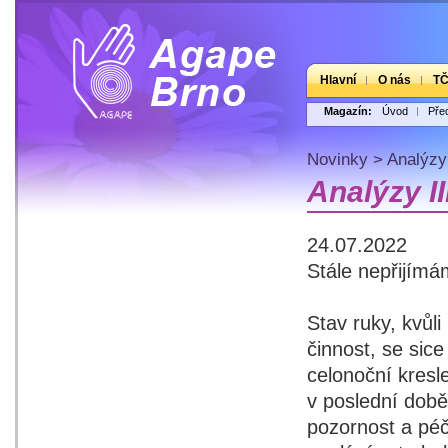
Hlavní
O nás
T
Magazín:
Úvod
Pře
Novinky
>
Analýzy 
Analýzy II
24.07.2022
Stále nepřijímá
Stav ruky, kvůl
činnost, se sice
celonoční kresl
v poslední době
pozornost a péč