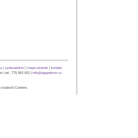
nu
|
vydavatelství
|
mapa stránek
|
kontakt
 | tel.: 775 563 052 |
info@agapebrno.cz
m souborů Cookies.