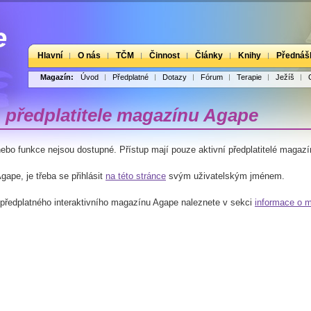
Hlavní
O nás
TČM
Činnost
Články
Knihy
Přednáš
Magazín:
Úvod
Předplatné
Dotazy
Fórum
Terapie
Ježíš
 předplatitele magazínu Agape
ebo funkce nejsou dostupné. Přístup mají pouze aktivní předplatitelé magaz
ape, je třeba se přihlásit
na této stránce
svým uživatelským jménem.
ředplatného interaktivního magazínu Agape naleznete v sekci
informace o 