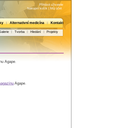
Přihlásit uživatele
Nákupní košík
|
Můj účet
ky
Alternativní medicína
Kontakt
Galerie
Tvorba
Hledání
Projekty
ínu Agape.
magazínu
Agape.