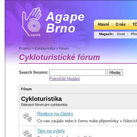
Hlavní
O nás
T
Magazín:
Úvod
Pře
Projekty
>
Cykloturistika
>
Fórum
Cykloturistické fórum
Search forums:
Pokročilé hledání
Fórum
Cykloturistika
Diskusní fórum pro cykloturisty
Reakce na články
Co vas zaujalo nebo k čemu máte připomínky v článcíc
Tipy na výlety