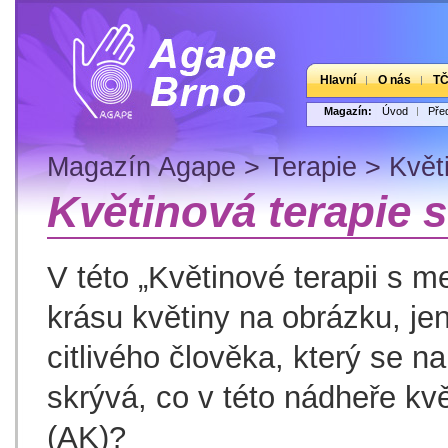
Hlavní
O nás
T
Magazín:
Úvod
Pře
Magazín Agape
>
Terapie
>
Květ
Květinová terapie s
V této „Květinové terapii s m
krásu květiny na obrázku, j
citlivého člověka, který se 
skrývá, co v této nádheře kv
(AK)?