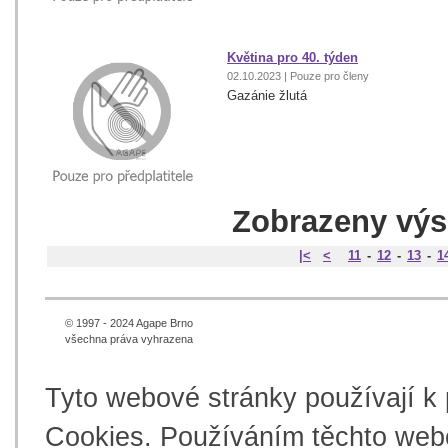
Květina pro 40. týden
02.10.2023 | Pouze pro členy
Gazánie žlutá
Zobrazeny výsl
|<
<
11
-
12
-
13
-
1
© 1997 - 2024 Agape Brno
všechna práva vyhrazena
Tyto webové stránky používají k
Cookies. Používáním těchto webo