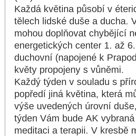
Každá květina působí v éter
tělech lidské duše a ducha. V
mohou doplňovat chybějící n
energetických center 1. až 6.
duchovní (napojené k Prapodst
květy propojeny s vůněmi.
Každý týden v souladu s přír
popředí jiná květina, která m
výše uvedených úrovní duše,
týden Vám bude AK vybraná u
meditaci a terapii. V kresbě 