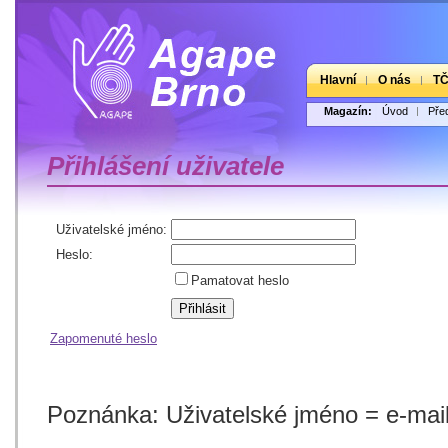
Hlavní
O nás
T
Magazín:
Úvod
Pře
Přihlášení uživatele
Uživatelské jméno:
Heslo:
Pamatovat heslo
Zapomenuté heslo
Poznánka: Uživatelské jméno = e-mailo